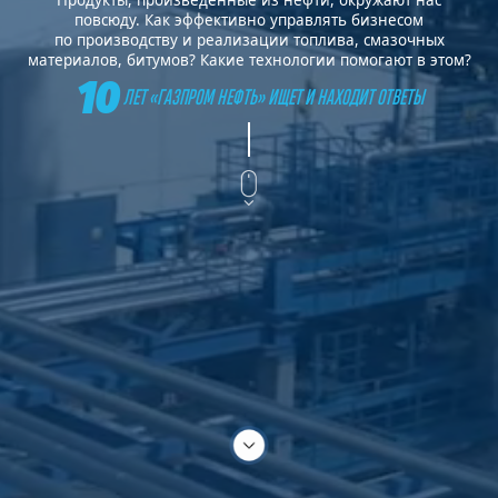
Продукты, произведенные из нефти, окружают нас
Масла и смазки
материалы
повсюду. Как эффективно управлять бизнесом
по производству и реализации топлива, смазочных
материалов, битумов? Какие технологии помогают в этом?
10
ЛЕТ «ГАЗПРОМ НЕФТЬ» ИЩЕТ И НАХОДИТ ОТВЕТЫ
Газпромнефть Марин Бункер
Бункерное топливо
Газпромнефть — Битумные
Битумы
материалы
Производные нефти вокруг нас
Стратегическое развитие