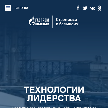
Нефтехимические предприятия
Продукты нефтехимии
Газпромнефть Сеть АЗС
Бензин и дизельное топливо
Газпромнефть-Аэро
Авиакеросин
ТЕХНОЛОГИИ
ЛИДЕРСТВА
Газпромнефть — смазочные